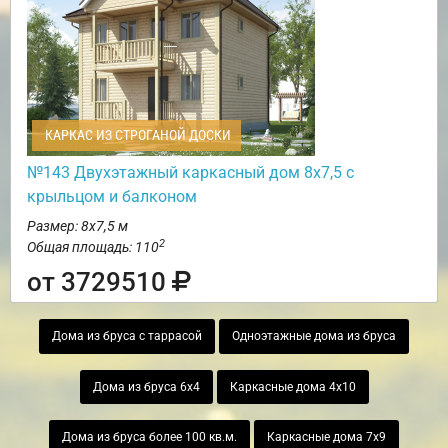
КАРКАС ИЗ СТРОГАНОЙ ДОСКИ
№143 Двухэтажный каркасный дом 8х7,5 с
крыльцом и балконом
Размер: 8х7,5 м
2
Общая площадь: 110
от 3729510
Дома из бруса с таррасой
Одноэтажные дома из бруса
Дома из бруса 6х4
Каркасные дома 4х10
Дома из бруса более 100 кв.м.
Каркасные дома 7х9