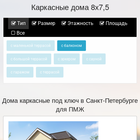
Каркасные дома 8х7,5
Тип
Размер
Этажность
Площадь
Все
с маленькой террасой
с балконом
с большой террасой
с эркером
с сауной
с гаражом
с террасой
Дома каркасные под ключ в Санкт-Петербурге
для ПМЖ