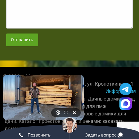
Отправить
© 2026 spbbrusdoma.ru
+7 921 027-89-78; Санкт-Петербург, ул. Кропоткина, д. 1
Информация
Строительство деревянных домов: Дачные домики под
усадку, каркасные дома под ключ для пмж.
🔇
⛶
✖
Бригада плотников постороит садовые домики для
дачи. Каталог проектов с фото и ценами: заказать
домокомплект.
Позвонить
Задать вопрос