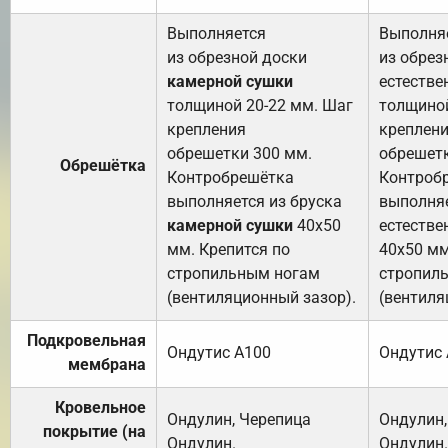
Выполняется
Выполня
из обрезной доски
из обрез
камерной сушки
естестве
толщиной 20-22 мм. Шаг
толщиной
крепления
креплен
обрешетки 300 мм.
обрешетк
Обрешётка
Контробрешётка
Контроб
выполняется из бруска
выполняе
камерной сушки
40х50
естестве
мм. Крепится по
40х50 мм
стропильным ногам
стропил
(вентиляционный зазор).
(вентиля
Подкровельная
Ондутис А100
Ондутис
мембрана
Кровельное
Ондулин, Черепица
Ондулин,
покрытие (на
Ондулин.
Ондулин.