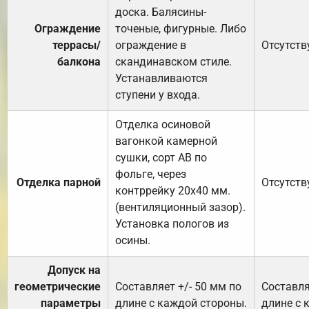
доска. Балясины-
Ограждение
точеные, фигурные. Либо
террасы/
ограждение в
Отсутств
балкона
скандинавском стиле.
Устанавливаются
ступени у входа.
Отделка осиновой
вагонкой камерной
сушки, сорт АВ по
фольге, через
Отделка парной
Отсутств
контррейку 20х40 мм.
(вентиляционный зазор).
Установка пологов из
осины.
Допуск на
геометрические
Составляет +/- 50 мм по
Составля
параметры
длине с каждой стороны.
длине с 