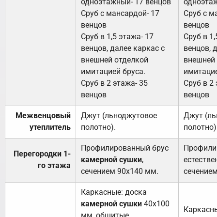
одноэтажный- 17 венцов
одноэтаж
Сруб с мансардой- 17
Сруб с м
венцов
венцов
Сруб в 1,5 этажа- 17
Сруб в 1,
венцов, далее каркас с
венцов, 
внешней отделкой
внешней
имитацией бруса.
имитацие
Сруб в 2 этажа- 35
Сруб в 2 
венцов
венцов
Межвенцовый
Джут (льноджутовое
Джут (л
утеплитель
полотно).
полотно)
Профилированный брус
Профили
Перегородки 1-
камерной сушки
,
естестве
го этажа
сечением 90х140 мм.
сечением
Каркасные: доска
камерной сушки
40х100
Каркасны
мм, обшитые