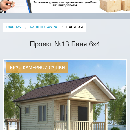
ГЛАВНАЯ
БАНИ ИЗ БРУСА
CURRENT:
БАНЯ 6Х4
Проект №13 Баня 6х4
БРУС КАМЕРНОЙ СУШКИ