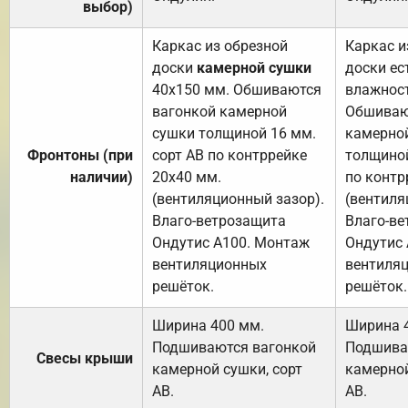
выбор)
Каркас из обрезной
Каркас и
доски
камерной сушки
доски ес
40х150 мм. Обшиваются
влажност
вагонкой камерной
Обшиваю
сушки толщиной 16 мм.
камерно
Фронтоны (при
сорт АВ по контррейке
толщиной
наличии)
20х40 мм.
по контр
(вентиляционный зазор).
(вентиля
Влаго-ветрозащита
Влаго-в
Ондутис А100. Монтаж
Ондутис
вентиляционных
вентиля
решёток.
решёток.
Ширина 400 мм.
Ширина 
Подшиваются вагонкой
Подшива
Свесы крыши
камерной сушки, сорт
камерной
АВ.
АВ.