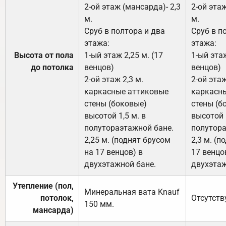
2-ой этаж (мансарда)- 2,3
2-ой этаж
м.
м.
Сруб в полтора и два
Сруб в п
этажа:
этажа:
Высота от пола
1-ый этаж 2,25 м. (17
1-ый этаж
до потолка
венцов)
венцов)
2-ой этаж 2,3 м.
2-ой этаж
каркасные аттиковые
каркасн
стены (боковые)
стены (б
высотой 1,5 м. в
высотой 1
полутораэтажной бане.
полутора
2,25 м. (поднят брусом
2,3 м. (п
на 17 венцов) в
17 венцо
двухэтажной бане.
двухэтаж
Утепление (пол,
Минеральная вата
Knauf
потолок,
Отсутств
150
мм.
мансарда)