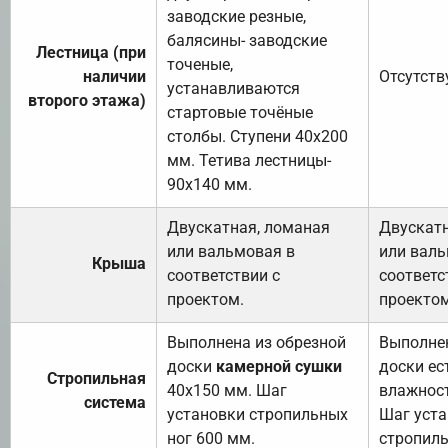
заводские резные,
балясины- заводские
Лестница (при
точеные,
наличии
Отсутств
устанавливаются
второго этажа)
стартовые точёные
столбы. Ступени 40х200
мм. Тетива лестницы-
90х140 мм.
Двускатная, ломаная
Двускатн
или вальмовая в
или валь
Крыша
соответствии с
соответс
проектом.
проектом
Выполнена из обрезной
Выполнен
доски
камерной сушки
доски ес
Стропильная
40х150 мм. Шаг
влажност
система
установки стропильных
Шаг уст
ног 600 мм.
стропиль