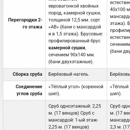
естестве
евровагонкой хвойных
40х100 м
пород, камерной сушки,
мансардо
Перегородки 2-
толщиной 12,5 мм. сорт
этажа). 
го этажа
«АВ» (бани с мансардой
профили
и в 1,5 этажа). Брусовые:
естестве
профилированный брус
сечением
камерной сушки
,
(бани дв
сечением 90х140 мм.
(бани двухэтажные).
Сборка сруба
Берёзовый нагель.
Берёзовы
Соединение
«Тёплый угол» (коренной
«Тёплый 
углов сруба
шип).
шип).
Сруб одноэтажный: 2,25
Сруб одн
м. (17 венцов) Сруб с
м. (17 ве
мансардой: 1-ый этаж-
мансардо
2,25 м. (17 венцов)
2,3 м. (1