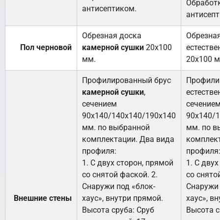
Обработ
антисептиком.
антисепт
Обрезная доска
Обрезна
Пол черновой
камерной сушки
20х100
естестве
мм.
20х100 м
Профилированный брус
Профили
камерной сушки
,
естестве
сечением
сечение
90х140/140х140/190х140
90х140/
мм. по выбранной
мм. по в
комплектации. Два вида
комплект
профиля:
профиля
1. С двух сторон, прямой
1. С дву
со снятой фаской. 2.
со снято
Снаружи под «блок-
Снаружи 
Внешние стены
хаус», внутри прямой.
хаус», в
Высота сруба: Сруб
Высота с