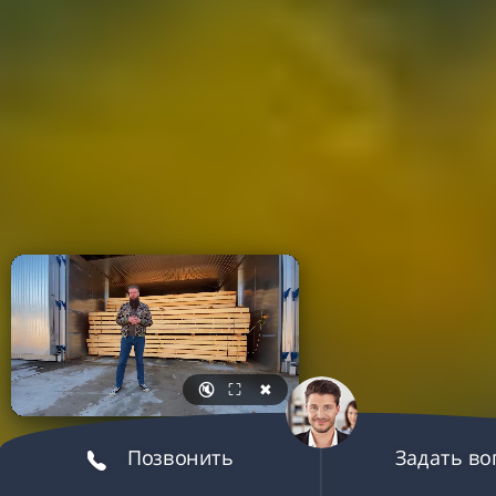
🔇
⛶
✖
Позвонить
Задать в