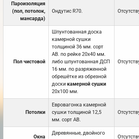
Пароизоляция
(пол, потолок,
Ондутис
R70
.
Отсутств
мансарда)
Шпунтованная доска
камерной сушки
толщиной 36 мм. сорт
АВ. по рейке 20х40 мм.
Пол чистовой
либо шпунтованная ДСП
Отсутств
16 мм. по разряженной
обрешётке из обрезной
доски
камерной сушки
20х100 мм.
Евровагонка камерной
Потолки
сушки толщиной 12,5
Отсутств
мм. сорт АВ.
Деревянные, двойного
Окна
Отсутств