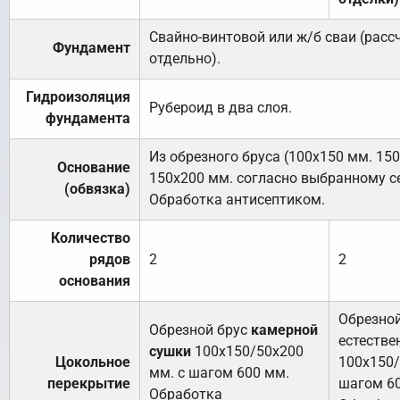
Свайно-винтовой или ж/б сваи (рас
Фундамент
отдельно).
Гидроизоляция
Рубероид в два слоя.
фундамента
Из обрезного бруса (100х150 мм. 15
Основание
150х200 мм. согласно выбранному с
(обвязка)
Обработка антисептиком.
Количество
рядов
2
2
основания
Обрезной
Обрезной брус
камерной
естестве
сушки
100х150/50х200
Цокольное
100х150/
мм. с шагом 600 мм.
перекрытие
шагом 6
Обработка