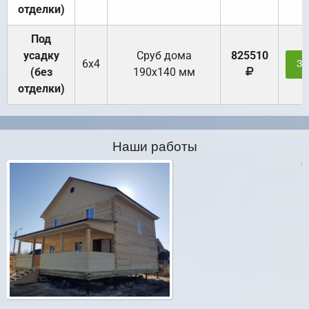
отделки)
Под
усадку
Cруб дома
825510
6х4
За
(без
190х140 мм
отделки)
Наши работы