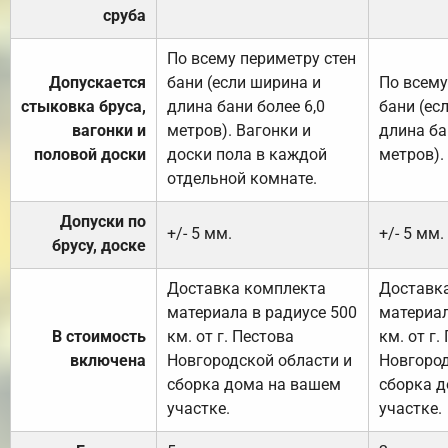
сруба
По всему периметру стен
Допускается
бани (если ширина и
По всему
стыковка бруса,
длина бани более 6,0
бани (ес
вагонки и
метров). Вагонки и
длина ба
половой доски
доски пола в каждой
метров).
отдельной комнате.
Допуски по
+/- 5 мм.
+/- 5 мм.
брусу, доске
Доставка комплекта
Доставк
материала в радиусе 500
материал
В стоимость
км. от г. Пестова
км. от г.
включена
Новгородской области и
Новгород
сборка дома на вашем
сборка 
участке.
участке.