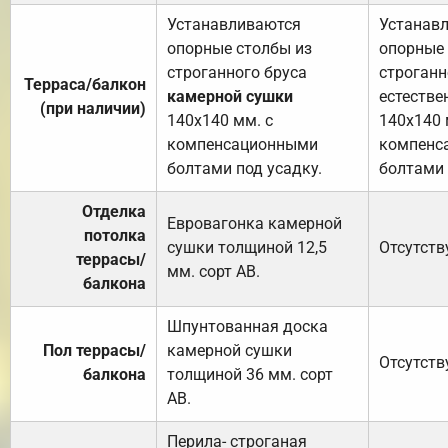
Устанавливаются
Устанав
опорные столбы из
опорные 
строганного бруса
строганн
Терраса/балкон
камерной сушки
естестве
(при наличии)
140х140 мм. с
140х140 
компенсационными
компенс
болтами под усадку.
болтами 
Отделка
Евровагонка камерной
потолка
сушки толщиной 12,5
Отсутств
террасы/
мм. сорт АВ.
балкона
Шпунтованная доска
Пол террасы/
камерной сушки
Отсутств
балкона
толщиной 36 мм. сорт
АВ.
Перила- строганая