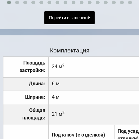
Перейти в галерею
Комплектация
Площадь
2
24 м
застройки:
Длина:
6 м
Ширина:
4 м
Общая
2
21 м
площадь:
Под усад
Под ключ (с отделкой)
отделки)