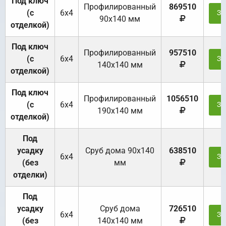
Под ключ
Профилированный
869510
(с
6х4
За
90х140 мм
отделкой)
Под ключ
Профилированный
957510
(с
6х4
За
140х140 мм
отделкой)
Под ключ
Профилированный
1056510
(с
6х4
За
190х140 мм
отделкой)
Под
усадку
Cруб дома 90x140
638510
6х4
За
(без
мм
отделки)
Под
усадку
Cруб дома
726510
6х4
За
(без
140х140 мм