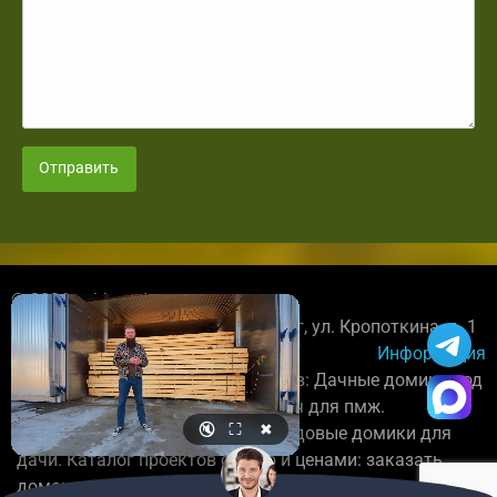
Отправить
© 2026 spbbrusdoma.ru
+7 921 027-89-78; Санкт-Петербург, ул. Кропоткина, д. 1
Информация
Строительство деревянных домов: Дачные домики под
усадку, каркасные дома под ключ для пмж.
🔇
⛶
✖
Бригада плотников постороит садовые домики для
дачи. Каталог проектов с фото и ценами: заказать
домокомплект.