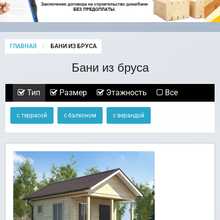
ГЛАВНАЯ
CURRENT:
БАНИ ИЗ БРУСА
Бани из бруса
Тип
Размер
Этажность
Все
с террасой
с балконом
с верандой