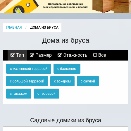
ГЛАВНАЯ
CURRENT:
ДОМА ИЗ БРУСА
Дома из бруса
Тип
Размер
Этажность
Все
с маленькой террасой
с балконом
с большой террасой
с эркером
с сауной
с гаражом
с террасой
Садовые домики из бруса