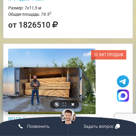
Размер: 7х11,5 м
2
Общая площадь: 74.5
от 1826510
ХИТ ПРОДАЖ
🔇
⛶
✖
БРУС КАМЕРНОЙ СУШКИ
№108 Одноэтажный дом с террасой 8х10
Позвонить
Задать вопрос
Размер: 8х10 м
2
Общая площадь: 68