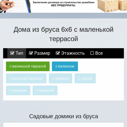
Дома из бруса 6х6 с маленькой
террасой
Тип
Размер
Этажность
Все
с маленькой террасой
с балконом
с большой террасой
с эркером
с сауной
с гаражом
с террасой
Садовые домики из бруса