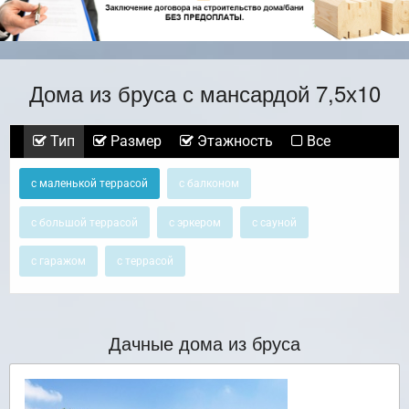
Дома из бруса с мансардой 7,5х10
Тип
Размер
Этажность
Все
с маленькой террасой
с балконом
с большой террасой
с эркером
с сауной
с гаражом
с террасой
Дачные дома из бруса