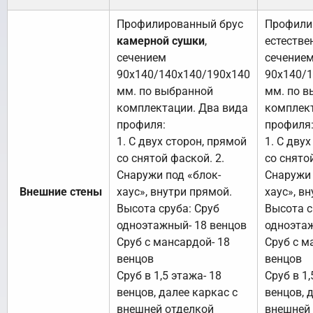
Профилированный брус
Профили
камерной сушки
,
естестве
сечением
сечение
90х140/140х140/190х140
90х140/
мм. по выбранной
мм. по в
комплектации. Два вида
комплект
профиля:
профиля
1. С двух сторон, прямой
1. С дву
со снятой фаской. 2.
со снято
Снаружи под «блок-
Снаружи 
Внешние стены
хаус», внутри прямой.
хаус», в
Высота сруба: Сруб
Высота с
одноэтажный- 18 венцов
одноэтаж
Сруб с мансардой- 18
Сруб с м
венцов
венцов
Сруб в 1,5 этажа- 18
Сруб в 1,
венцов, далее каркас с
венцов, 
внешней отделкой
внешней