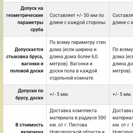
Допуск на
геометрические
Составляет +/- 50 мм по
Составля
параметры
длине с каждой стороны.
длине с 
сруба
По всему периметру стен
Допускается
дома (если ширина и
По всему
стыковка бруса,
длина дома более 6,0
дома (ес
вагонки и
метров). Вагонки и
длина до
половой доски
доски пола в каждой
метров).
отдельной комнате.
Допуски по
+/- 5 мм.
+/- 5 мм.
брусу, доске
Доставка комплекта
Доставк
материала в радиусе 500
материал
В стоимость
км. от г. Пестова
км. от г.
включена
Новгородской области и
Новгород