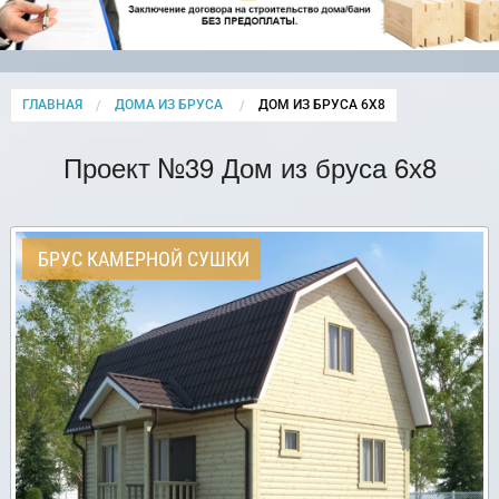
ГЛАВНАЯ
ДОМА ИЗ БРУСА
CURRENT:
ДОМ ИЗ БРУСА 6Х8
Проект №39 Дом из бруса 6х8
БРУС КАМЕРНОЙ СУШКИ