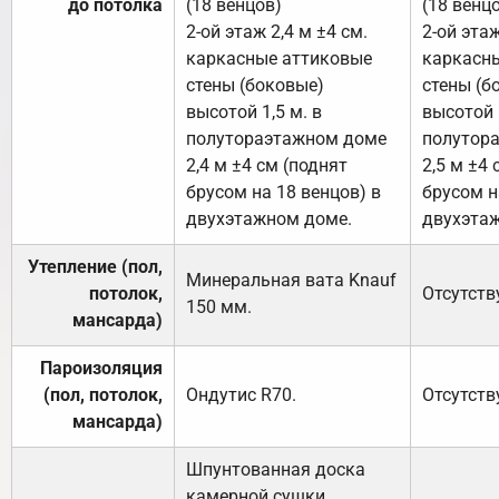
до потолка
(18 венцов)
(18 венц
2-ой этаж 2,4 м ±4 см.
2-ой этаж
каркасные аттиковые
каркасн
стены (боковые)
стены (б
высотой 1,5 м. в
высотой 1
полутораэтажном доме
полутор
2,4 м ±4 см (поднят
2,5 м ±4 
брусом на 18 венцов) в
брусом н
двухэтажном доме.
двухэта
Утепление (пол,
Минеральная вата
Knauf
потолок,
Отсутств
150
мм.
мансарда)
Пароизоляция
(пол, потолок,
Ондутис
R70
.
Отсутств
мансарда)
Шпунтованная доска
камерной сушки