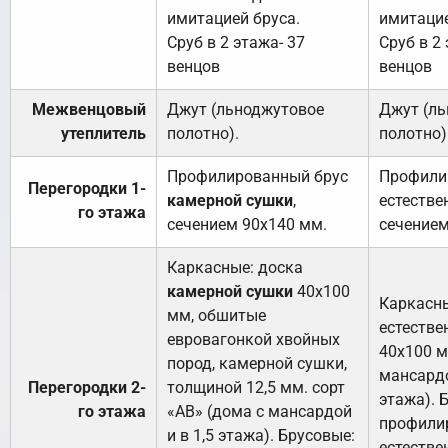
имитацией бруса.
имитацие
Сруб в 2 этажа- 37
Сруб в 2 
венцов
венцов
Межвенцовый
Джут (льноджутовое
Джут (л
утеплитель
полотно).
полотно)
Профилированный брус
Профили
Перегородки 1-
камерной сушки
,
естестве
го этажа
сечением 90х140 мм.
сечением
Каркасные: доска
камерной сушки
40х100
Каркасны
мм, обшитые
естестве
евровагонкой хвойных
40х100 м
пород, камерной сушки,
мансардо
Перегородки 2-
толщиной 12,5 мм. сорт
этажа). 
го этажа
«АВ» (дома с мансардой
профили
и в 1,5 этажа). Брусовые:
естестве