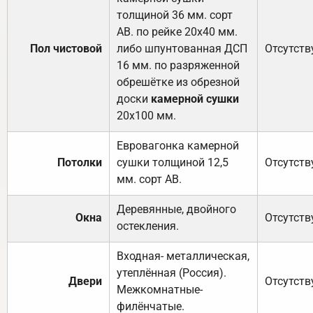
толщиной 36 мм. сорт
АВ. по рейке 20х40 мм.
Пол чистовой
либо шпунтованная ДСП
Отсутств
16 мм. по разряженной
обрешётке из обрезной
доски
камерной сушки
20х100 мм.
Евровагонка камерной
Потолки
сушки толщиной 12,5
Отсутств
мм. сорт АВ.
Деревянные, двойного
Окна
Отсутств
остекления.
Входная- металлическая,
утеплённая (Россия).
Двери
Отсутств
Межкомнатные-
филёнчатые.