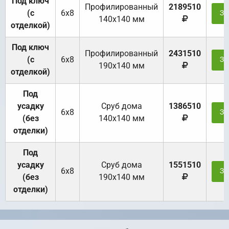
Под ключ
Профилированный
2189510
(с
6х8
За
140х140 мм
отделкой)
Под ключ
Профилированный
2431510
(с
6х8
За
190х140 мм
отделкой)
Под
усадку
Cруб дома
1386510
6х8
За
(без
140х140 мм
отделки)
Под
усадку
Cруб дома
1551510
6х8
За
(без
190х140 мм
отделки)