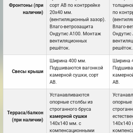
Фронтоны (при
сорт АВ по контррейке
толщиной
наличии)
20х40 мм.
по контр
(вентиляционный зазор).
(вентиля
Влаго-ветрозащита
Влаго-в
Ондутис А100. Монтаж
Ондутис
вентиляционных
вентиля
решёток.
решёток.
Ширина 400 мм.
Ширина 
Подшиваются вагонкой
Подшива
Свесы крыши
камерной сушки, сорт
камерной
АВ.
АВ.
Устанавливаются
Устанав
опорные столбы из
опорные 
строганного бруса
строганн
Терраса/балкон
камерной сушки
естестве
(при наличии)
140х140 мм. с
140х140 
компенсационными
компенс