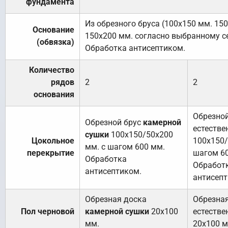
фундамента
Из обрезного бруса (100х150 мм. 15
Основание
150х200 мм. согласно выбранному с
(обвязка)
Обработка антисептиком.
Количество
рядов
2
2
основания
Обрезной
Обрезной брус
камерной
естестве
сушки
100х150/50х200
Цокольное
100х150/
мм. с шагом 600 мм.
перекрытие
шагом 6
Обработка
Обработ
антисептиком.
антисепт
Обрезная доска
Обрезна
Пол черновой
камерной сушки
20х100
естестве
мм.
20х100 м