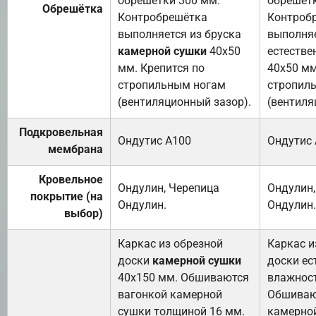
обрешетки 300 мм.
обрешетк
Обрешётка
Контробрешётка
Контроб
выполняется из бруска
выполняе
камерной сушки
40х50
естестве
мм. Крепится по
40х50 мм
стропильным ногам
стропил
(вентиляционный зазор).
(вентиля
Подкровельная
Ондутис А100
Ондутис
мембрана
Кровельное
Ондулин, Черепица
Ондулин,
покрытие (на
Ондулин.
Ондулин.
выбор)
Каркас из обрезной
Каркас и
доски
камерной сушки
доски ес
40х150 мм. Обшиваются
влажност
вагонкой камерной
Обшиваю
сушки толщиной 16 мм.
камерно