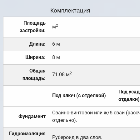
Комплектация
Площадь
2
м
застройки:
Длина:
6 м
Ширина:
8 м
Общая
2
71.08 м
площадь:
Под усад
Под ключ (с отделкой)
отделки)
Свайно-винтовой или ж/б сваи (рас
Фундамент
отдельно).
Гидроизоляция
Рубероид в два слоя.