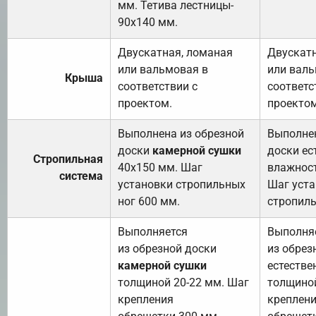
мм. Тетива лестницы-
90х140 мм.
Двускатная, ломаная
Двускатн
или вальмовая в
или валь
Крыша
соответствии с
соответс
проектом.
проектом
Выполнена из обрезной
Выполнен
доски
камерной сушки
доски ес
Стропильная
40х150 мм. Шаг
влажност
система
установки стропильных
Шаг уст
ног 600 мм.
стропиль
Выполняется
Выполня
из обрезной доски
из обрез
камерной сушки
естестве
толщиной 20-22 мм. Шаг
толщиной
крепления
креплен