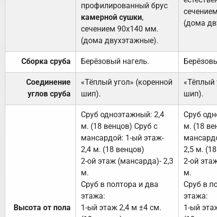
профилированный брус
сечением
камерной сушки
,
(дома дв
сечением 90х140 мм.
(дома двухэтажные).
Сборка сруба
Берёзовый нагель.
Берёзовы
Соединение
«Тёплый угол» (коренной
«Тёплый 
углов сруба
шип).
шип).
Сруб одноэтажный: 2,4
Сруб одн
м. (18 венцов) Сруб с
м. (18 ве
мансардой: 1-ый этаж-
мансардо
2,4 м. (18 венцов)
2,5 м. (1
2-ой этаж (мансарда)- 2,3
2-ой этаж
м.
м.
Сруб в полтора и два
Сруб в п
этажа:
этажа:
Высота от пола
1-ый этаж 2,4 м ±4 см.
1-ый этаж