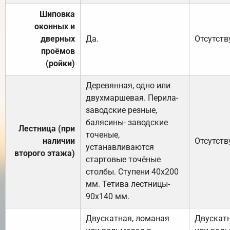
Шиповка
оконных и
дверных
Да.
Отсутств
проёмов
(ройки)
Деревянная, одно или
двухмаршевая. Перила-
заводские резные,
балясины- заводские
Лестница (при
точеные,
наличии
Отсутств
устанавливаются
второго этажа)
стартовые точёные
столбы. Ступени 40х200
мм. Тетива лестницы-
90х140 мм.
Двускатная, ломаная
Двускатн