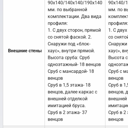
90х140/140х140/190х140
90х140/
мм. по выбранной
мм. по в
комплектации. Два вида
комплект
профиля:
профиля
1. С двух сторон, прямой
1. С дву
со снятой фаской. 2.
со снято
Снаружи под «блок-
Снаружи 
Внешние стены
хаус», внутри прямой.
хаус», в
Высота сруба: Сруб
Высота с
одноэтажный- 18 венцов
одноэтаж
Сруб с мансардой- 18
Сруб с м
венцов
венцов
Сруб в 1,5 этажа- 18
Сруб в 1,
венцов, далее каркас с
венцов, 
внешней отделкой
внешней
имитацией бруса.
имитацие
Сруб в 2 этажа- 37
Сруб в 2 
венцов
венцов