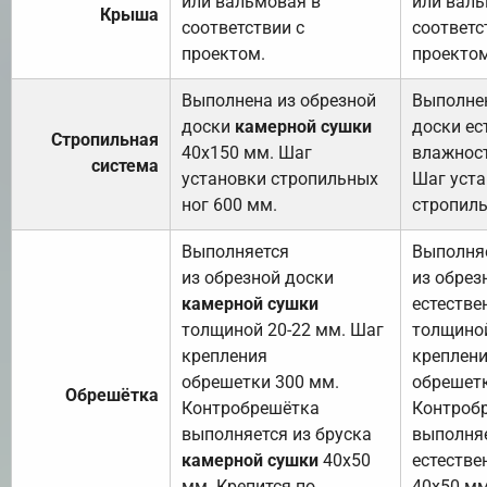
или вальмовая в
или валь
Крыша
соответствии с
соответс
проектом.
проектом
Выполнена из обрезной
Выполнен
доски
камерной сушки
доски ес
Стропильная
40х150 мм. Шаг
влажност
система
установки стропильных
Шаг уст
ног 600 мм.
стропиль
Выполняется
Выполня
из обрезной доски
из обрез
камерной сушки
естестве
толщиной 20-22 мм. Шаг
толщиной
крепления
креплен
обрешетки 300 мм.
обрешетк
Обрешётка
Контробрешётка
Контроб
выполняется из бруска
выполняе
камерной сушки
40х50
естестве
мм. Крепится по
40х50 мм