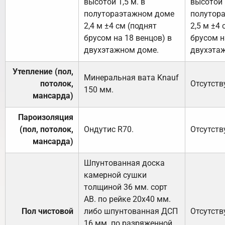
высотой 1,5 м. в
высотой 1
полутораэтажном доме
полутор
2,4 м ±4 см (поднят
2,5 м ±4 
брусом на 18 венцов) в
брусом н
двухэтажном доме.
двухэта
Утепление (пол,
Минеральная вата
Knauf
потолок,
Отсутств
150
мм.
мансарда)
Пароизоляция
(пол, потолок,
Ондутис
R70
.
Отсутств
мансарда)
Шпунтованная доска
камерной сушки
толщиной 36 мм. сорт
АВ. по рейке 20х40 мм.
Пол чистовой
либо шпунтованная ДСП
Отсутств
16 мм. по разряженной