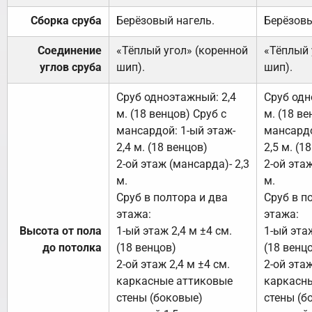
Сборка сруба
Берёзовый нагель.
Берёзовы
Соединение
«Тёплый угол» (коренной
«Тёплый 
углов сруба
шип).
шип).
Сруб одноэтажный: 2,4
Сруб одн
м. (18 венцов) Сруб с
м. (18 ве
мансардой: 1-ый этаж-
мансардо
2,4 м. (18 венцов)
2,5 м. (1
2-ой этаж (мансарда)- 2,3
2-ой этаж
м.
м.
Сруб в полтора и два
Сруб в п
этажа:
этажа:
Высота от пола
1-ый этаж 2,4 м ±4 см.
1-ый этаж
до потолка
(18 венцов)
(18 венц
2-ой этаж 2,4 м ±4 см.
2-ой этаж
каркасные аттиковые
каркасн
стены (боковые)
стены (б