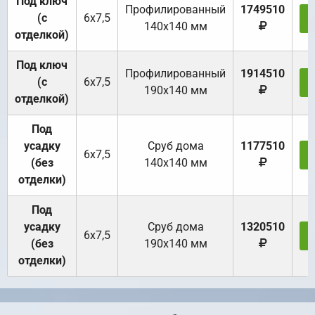
Под ключ
Профилированный
1749510
(с
6х7,5
140х140 мм
отделкой)
Под ключ
Профилированный
1914510
(с
6х7,5
190х140 мм
отделкой)
Под
усадку
Cруб дома
1177510
6х7,5
(без
140х140 мм
отделки)
Под
усадку
Cруб дома
1320510
6х7,5
(без
190х140 мм
отделки)