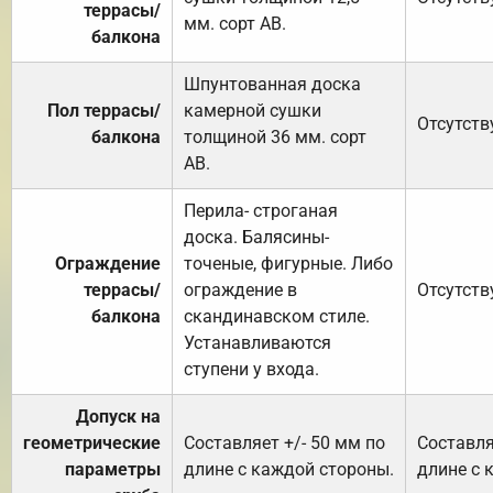
террасы/
мм. сорт АВ.
балкона
Шпунтованная доска
Пол террасы/
камерной сушки
Отсутств
балкона
толщиной 36 мм. сорт
АВ.
Перила- строганая
доска. Балясины-
Ограждение
точеные, фигурные. Либо
террасы/
ограждение в
Отсутств
балкона
скандинавском стиле.
Устанавливаются
ступени у входа.
Допуск на
геометрические
Составляет +/- 50 мм по
Составля
параметры
длине с каждой стороны.
длине с 