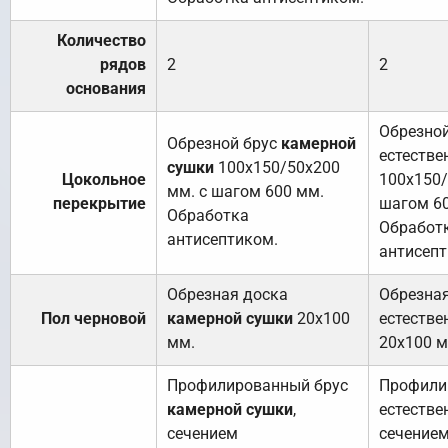
Количество
рядов
2
2
основания
Обрезной
Обрезной брус
камерной
естестве
сушки
100х150/50х200
Цокольное
100х150/
мм. с шагом 600 мм.
перекрытие
шагом 6
Обработка
Обработ
антисептиком.
антисепт
Обрезная доска
Обрезна
Пол черновой
камерной сушки
20х100
естестве
мм.
20х100 м
Профилированный брус
Профили
камерной сушки
,
естестве
сечением
сечение