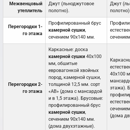
Межвенцовый
Джут (льноджутовое
Джут (л
утеплитель
полотно).
полотно)
Профилированный брус
Профили
Перегородки 1-
камерной сушки
,
естестве
го этажа
сечением 90х140 мм.
сечением
Каркасные: доска
камерной сушки
40х100
Каркасны
мм, обшитые
естестве
евровагонкой хвойных
40х100 м
пород, камерной сушки,
мансардо
Перегородки 2-
толщиной 12,5 мм. сорт
этажа). 
го этажа
«АВ» (дома с мансардой
профили
и в 1,5 этажа). Брусовые:
естестве
профилированный брус
сечением
камерной сушки
,
(дома дв
сечением 90х140 мм.
(дома двухэтажные).