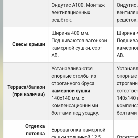
Ондутис А100. Монтаж
Ондутис
вентиляционных
вентиля
решёток.
решёток.
Ширина 400 мм.
Ширина 
Подшиваются вагонкой
Подшива
Свесы крыши
камерной сушки, сорт
камерной
АВ.
АВ.
Устанавливаются
Устанав
опорные столбы из
опорные 
строганного бруса
строганн
Терраса/балкон
камерной сушки
естестве
(при наличии)
140х140 мм. с
140х140 
компенсационными
компенс
болтами под усадку.
болтами 
Отделка
Евровагонка камерной
потолка
сушки толщиной 12,5
Отсутств