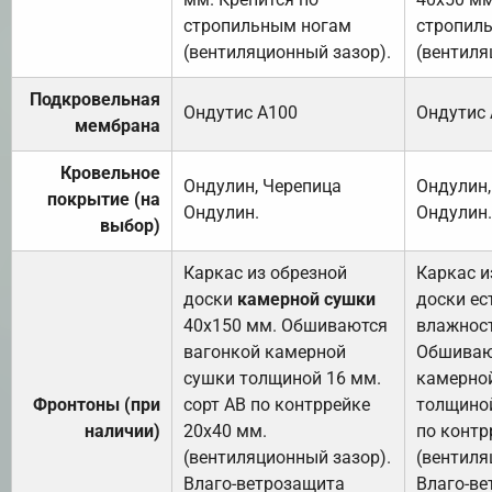
стропильным ногам
стропил
(вентиляционный зазор).
(вентиля
Подкровельная
Ондутис А100
Ондутис
мембрана
Кровельное
Ондулин, Черепица
Ондулин,
покрытие (на
Ондулин.
Ондулин.
выбор)
Каркас из обрезной
Каркас и
доски
камерной сушки
доски ес
40х150 мм. Обшиваются
влажност
вагонкой камерной
Обшиваю
сушки толщиной 16 мм.
камерно
Фронтоны (при
сорт АВ по контррейке
толщиной
наличии)
20х40 мм.
по контр
(вентиляционный зазор).
(вентиля
Влаго-ветрозащита
Влаго-в