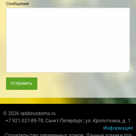
Сообщение
Отправить
© 2026 spbbrusdoma.ru
+7 921 027-89-78; Санкт-Петербург, ул. Кропоткина, д. 1
Информация
Строительство деревянных домов: Дачные домики под