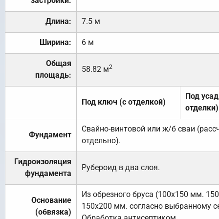
застройки:
Длина:
7.5 м
Ширина:
6 м
Общая
2
58.82 м
площадь:
Под усад
Под ключ (с отделкой)
отделки)
Свайно-винтовой или ж/б сваи (рас
Фундамент
отдельно).
Гидроизоляция
Рубероид в два слоя.
фундамента
Из обрезного бруса (100х150 мм. 15
Основание
150х200 мм. согласно выбранному с
(обвязка)
Обработка антисептиком.