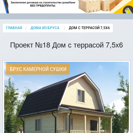
ГЛАВНАЯ
ДОМА ИЗ БРУСА
CURRENT:
ДОМ С ТЕРРАСОЙ 7,5Х6
Проект №18 Дом с террасой 7,5х6
БРУС КАМЕРНОЙ СУШКИ