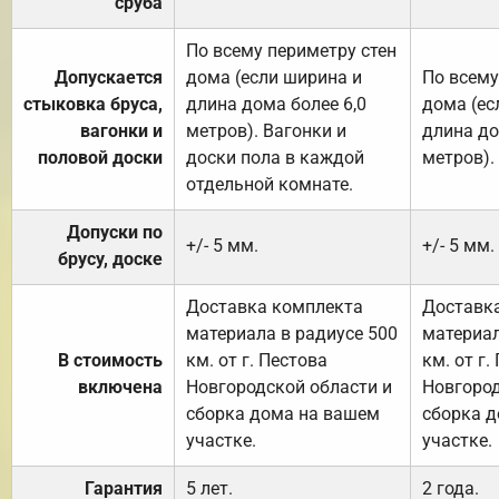
сруба
По всему периметру стен
Допускается
дома (если ширина и
По всему
стыковка бруса,
длина дома более 6,0
дома (ес
вагонки и
метров). Вагонки и
длина до
половой доски
доски пола в каждой
метров).
отдельной комнате.
Допуски по
+/- 5 мм.
+/- 5 мм.
брусу, доске
Доставка комплекта
Доставк
материала в радиусе 500
материал
В стоимость
км. от г. Пестова
км. от г.
включена
Новгородской области и
Новгород
сборка дома на вашем
сборка 
участке.
участке.
Гарантия
5 лет.
2 года.