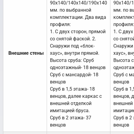
90х140/140х140/190х140
90х140/
мм. по выбранной
мм. по в
комплектации. Два вида
комплект
профиля:
профиля
1. С двух сторон, прямой
1. С дву
со снятой фаской. 2.
со снято
Снаружи под «блок-
Снаружи 
Внешние стены
хаус», внутри прямой.
хаус», в
Высота сруба: Сруб
Высота с
одноэтажный- 18 венцов
одноэтаж
Сруб с мансардой- 18
Сруб с м
венцов
венцов
Сруб в 1,5 этажа- 18
Сруб в 1,
венцов, далее каркас с
венцов, 
внешней отделкой
внешней
имитацией бруса.
имитацие
Сруб в 2 этажа- 37
Сруб в 2 
венцов
венцов