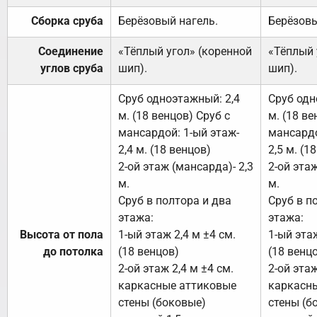
Сборка сруба
Берёзовый нагель.
Берёзовы
Соединение
«Тёплый угол» (коренной
«Тёплый 
углов сруба
шип).
шип).
Сруб одноэтажный: 2,4
Сруб одн
м. (18 венцов) Сруб с
м. (18 ве
мансардой: 1-ый этаж-
мансардо
2,4 м. (18 венцов)
2,5 м. (1
2-ой этаж (мансарда)- 2,3
2-ой этаж
м.
м.
Сруб в полтора и два
Сруб в п
этажа:
этажа:
Высота от пола
1-ый этаж 2,4 м ±4 см.
1-ый этаж
до потолка
(18 венцов)
(18 венц
2-ой этаж 2,4 м ±4 см.
2-ой этаж
каркасные аттиковые
каркасн
стены (боковые)
стены (б