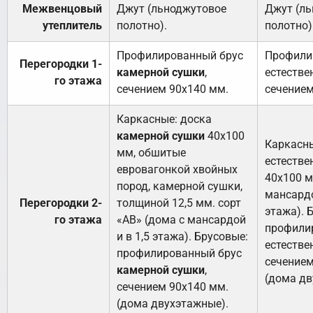
Межвенцовый
Джут (льноджутовое
Джут (л
утеплитель
полотно).
полотно)
Профилированный брус
Профили
Перегородки 1-
камерной сушки
,
естестве
го этажа
сечением 90х140 мм.
сечением
Каркасные: доска
камерной сушки
40х100
Каркасны
мм, обшитые
естестве
евровагонкой хвойных
40х100 м
пород, камерной сушки,
мансардо
Перегородки 2-
толщиной 12,5 мм. сорт
этажа). 
го этажа
«АВ» (дома с мансардой
профили
и в 1,5 этажа). Брусовые:
естестве
профилированный брус
сечением
камерной сушки
,
(дома дв
сечением 90х140 мм.
(дома двухэтажные).