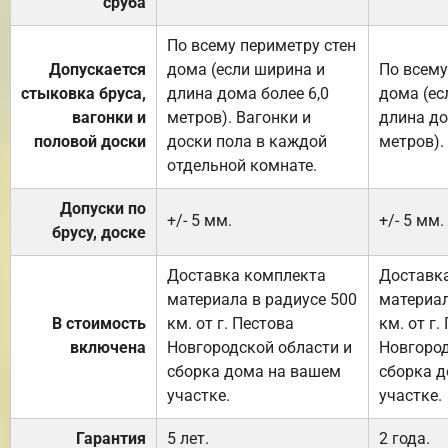
сруба
По всему периметру стен
Допускается
дома (если ширина и
По всему
стыковка бруса,
длина дома более 6,0
дома (ес
вагонки и
метров). Вагонки и
длина до
половой доски
доски пола в каждой
метров).
отдельной комнате.
Допуски по
+/- 5 мм.
+/- 5 мм.
брусу, доске
Доставка комплекта
Доставк
материала в радиусе 500
материал
В стоимость
км. от г. Пестова
км. от г.
включена
Новгородской области и
Новгород
сборка дома на вашем
сборка 
участке.
участке.
Гарантия
5 лет.
2 года.