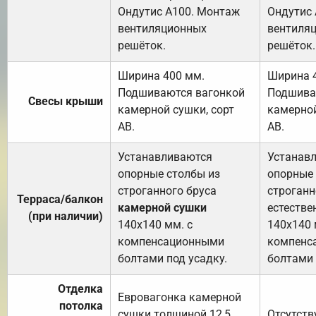
Ондутис А100. Монтаж
Ондутис
вентиляционных
вентиля
решёток.
решёток.
Ширина 400 мм.
Ширина 
Подшиваются вагонкой
Подшива
Свесы крыши
камерной сушки, сорт
камерной
АВ.
АВ.
Устанавливаются
Устанав
опорные столбы из
опорные 
строганного бруса
строганн
Терраса/балкон
камерной сушки
естестве
(при наличии)
140х140 мм. с
140х140 
компенсационными
компенс
болтами под усадку.
болтами 
Отделка
Евровагонка камерной
потолка
сушки толщиной 12,5
Отсутств