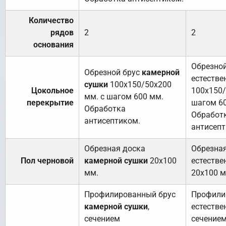
Количество
рядов
2
2
основания
Обрезной
Обрезной брус
камерной
естестве
сушки
100х150/50х200
Цокольное
100х150/
мм. с шагом 600 мм.
перекрытие
шагом 6
Обработка
Обработ
антисептиком.
антисепт
Обрезная доска
Обрезна
Пол черновой
камерной сушки
20х100
естестве
мм.
20х100 м
Профилированный брус
Профили
камерной сушки
,
естестве
сечением
сечение