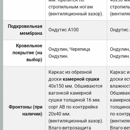
стропильным ногам
стропил
(вентиляционный зазор).
(вентиля
Подкровельная
Ондутис А100
Ондутис
мембрана
Кровельное
Ондулин, Черепица
Ондулин,
покрытие (на
Ондулин.
Ондулин.
выбор)
Каркас из обрезной
Каркас и
доски
камерной сушки
доски ес
40х150 мм. Обшиваются
влажност
вагонкой камерной
Обшиваю
сушки толщиной 16 мм.
камерно
Фронтоны (при
сорт АВ по контррейке
толщиной
наличии)
20х40 мм.
по контр
(вентиляционный зазор).
(вентиля
Влаго-ветрозащита
Влаго-в