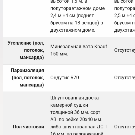
высотой 1,5 м. в
высотой 1
полутораэтажном доме
полутор
2,4 м ±4 см (поднят
2,5 м ±4 
брусом на 18 венцов) в
брусом н
двухэтажном доме.
двухэта
Утепление (пол,
Минеральная вата
Knauf
потолок,
Отсутств
150
мм.
мансарда)
Пароизоляция
(пол, потолок,
Ондутис
R70
.
Отсутств
мансарда)
Шпунтованная доска
камерной сушки
толщиной 36 мм. сорт
АВ. по рейке 20х40 мм.
Пол чистовой
либо шпунтованная ДСП
Отсутств
16 мм. по разряженной