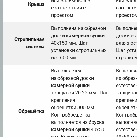
или вальмовая в
или валь
Крыша
соответствии с
соответс
проектом.
проектом
Выполнена из обрезной
Выполнен
доски
камерной сушки
доски ес
Стропильная
40х150 мм. Шаг
влажност
система
установки стропильных
Шаг уст
ног 600 мм.
стропиль
Выполняется
Выполня
из обрезной доски
из обрез
камерной сушки
естестве
толщиной 20-22 мм. Шаг
толщиной
крепления
креплен
обрешетки 300 мм.
обрешетк
Обрешётка
Контробрешётка
Контроб
выполняется из бруска
выполняе
камерной сушки
40х50
естестве
мм. Крепится по
40х50 мм