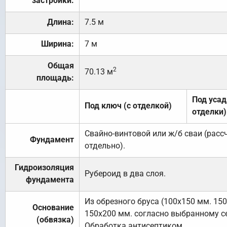
застройки:
Длина:
7.5 м
Ширина:
7 м
Общая
2
70.13 м
площадь:
Под усад
Под ключ (с отделкой)
отделки)
Свайно-винтовой или ж/б сваи (рас
Фундамент
отдельно).
Гидроизоляция
Рубероид в два слоя.
фундамента
Из обрезного бруса (100х150 мм. 15
Основание
150х200 мм. согласно выбранному с
(обвязка)
Обработка антисептиком.