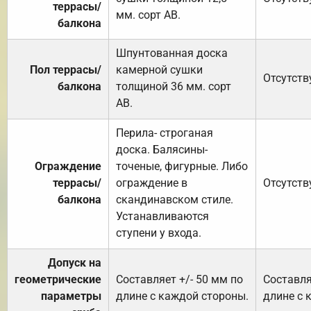
террасы/
мм. сорт АВ.
балкона
Шпунтованная доска
Пол террасы/
камерной сушки
Отсутств
балкона
толщиной 36 мм. сорт
АВ.
Перила- строганая
доска. Балясины-
Ограждение
точеные, фигурные. Либо
террасы/
ограждение в
Отсутств
балкона
скандинавском стиле.
Устанавливаются
ступени у входа.
Допуск на
геометрические
Составляет +/- 50 мм по
Составля
параметры
длине с каждой стороны.
длине с 