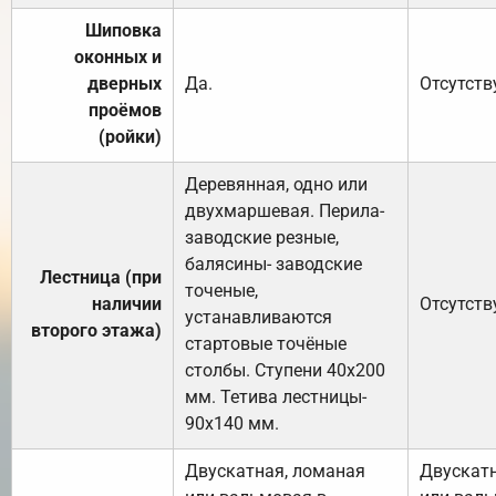
Шиповка
оконных и
дверных
Да.
Отсутств
проёмов
(ройки)
Деревянная, одно или
двухмаршевая. Перила-
заводские резные,
балясины- заводские
Лестница (при
точеные,
наличии
Отсутств
устанавливаются
второго этажа)
стартовые точёные
столбы. Ступени 40х200
мм. Тетива лестницы-
90х140 мм.
Двускатная, ломаная
Двускатн