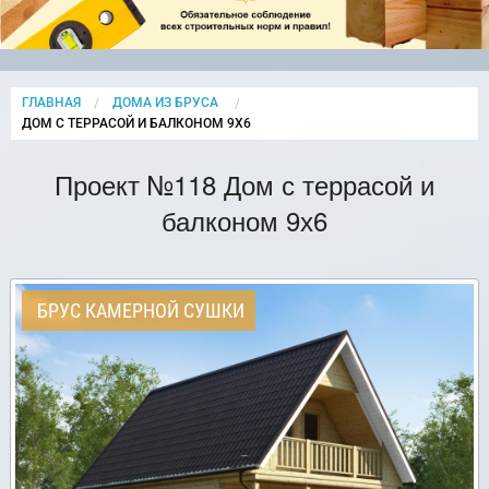
ГЛАВНАЯ
ДОМА ИЗ БРУСА
CURRENT:
ДОМ С ТЕРРАСОЙ И БАЛКОНОМ 9Х6
Проект №118 Дом с террасой и
балконом 9х6
БРУС КАМЕРНОЙ СУШКИ