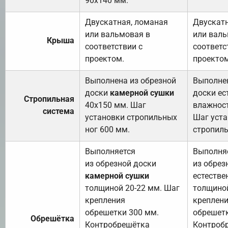
90х140 мм.
Двускатная, ломаная
Двускатн
или вальмовая в
или валь
Крыша
соответствии с
соответс
проектом.
проектом
Выполнена из обрезной
Выполнен
доски
камерной сушки
доски ес
Стропильная
40х150 мм. Шаг
влажност
система
установки стропильных
Шаг уст
ног 600 мм.
стропиль
Выполняется
Выполня
из обрезной доски
из обрез
камерной сушки
естестве
толщиной 20-22 мм. Шаг
толщиной
крепления
креплен
обрешетки 300 мм.
обрешетк
Обрешётка
Контробрешётка
Контроб