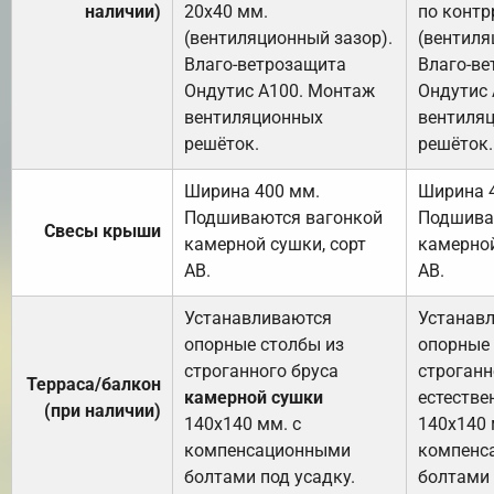
наличии)
20х40 мм.
по контр
(вентиляционный зазор).
(вентиля
Влаго-ветрозащита
Влаго-в
Ондутис А100. Монтаж
Ондутис
вентиляционных
вентиля
решёток.
решёток.
Ширина 400 мм.
Ширина 
Подшиваются вагонкой
Подшива
Свесы крыши
камерной сушки, сорт
камерной
АВ.
АВ.
Устанавливаются
Устанав
опорные столбы из
опорные 
строганного бруса
строганн
Терраса/балкон
камерной сушки
естестве
(при наличии)
140х140 мм. с
140х140 
компенсационными
компенс
болтами под усадку.
болтами 