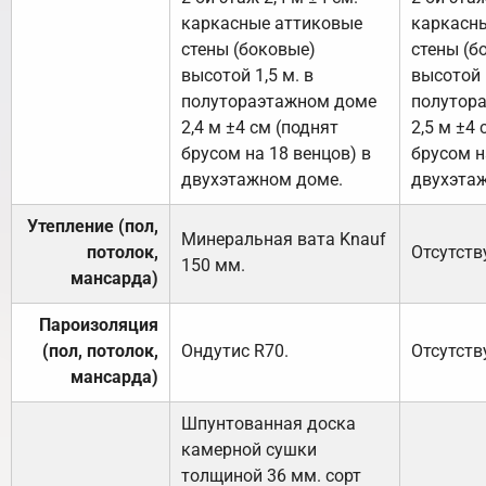
каркасные аттиковые
каркасн
стены (боковые)
стены (б
высотой 1,5 м. в
высотой 1
полутораэтажном доме
полутор
2,4 м ±4 см (поднят
2,5 м ±4 
брусом на 18 венцов) в
брусом н
двухэтажном доме.
двухэта
Утепление (пол,
Минеральная вата
Knauf
потолок,
Отсутств
150
мм.
мансарда)
Пароизоляция
(пол, потолок,
Ондутис
R70
.
Отсутств
мансарда)
Шпунтованная доска
камерной сушки
толщиной 36 мм. сорт