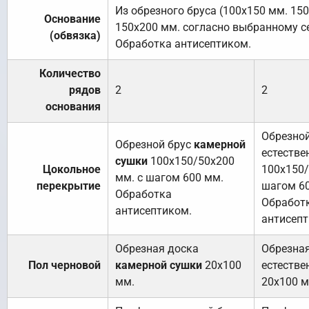
Из обрезного бруса (100х150 мм. 15
Основание
150х200 мм. согласно выбранному с
(обвязка)
Обработка антисептиком.
Количество
рядов
2
2
основания
Обрезной
Обрезной брус
камерной
естестве
сушки
100х150/50х200
Цокольное
100х150/
мм. с шагом 600 мм.
перекрытие
шагом 6
Обработка
Обработ
антисептиком.
антисепт
Обрезная доска
Обрезна
Пол черновой
камерной сушки
20х100
естестве
мм.
20х100 м