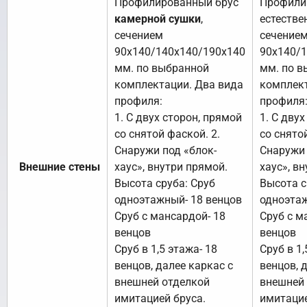
Профилированный брус
Профили
камерной сушки
,
естестве
сечением
сечение
90х140/140х140/190х140
90х140/
мм. по выбранной
мм. по в
комплектации. Два вида
комплект
профиля:
профиля
1. С двух сторон, прямой
1. С дву
со снятой фаской. 2.
со снято
Снаружи под «блок-
Снаружи 
Внешние стены
хаус», внутри прямой.
хаус», в
Высота сруба: Сруб
Высота с
одноэтажный- 18 венцов
одноэтаж
Сруб с мансардой- 18
Сруб с м
венцов
венцов
Сруб в 1,5 этажа- 18
Сруб в 1,
венцов, далее каркас с
венцов, 
внешней отделкой
внешней
имитацией бруса.
имитацие