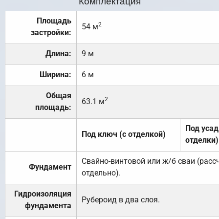
Комплектация
Площадь
2
54 м
застройки:
Длина:
9 м
Ширина:
6 м
Общая
2
63.1 м
площадь:
Под усад
Под ключ (с отделкой)
отделки)
Свайно-винтовой или ж/б сваи (рас
Фундамент
отдельно).
Гидроизоляция
Рубероид в два слоя.
фундамента