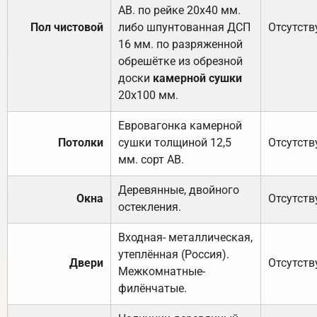
АВ. по рейке 20х40 мм.
Пол чистовой
либо шпунтованная ДСП
Отсутств
16 мм. по разряженной
обрешётке из обрезной
доски
камерной сушки
20х100 мм.
Евровагонка камерной
Потолки
сушки толщиной 12,5
Отсутств
мм. сорт АВ.
Деревянные, двойного
Окна
Отсутств
остекления.
Входная- металлическая,
утеплённая (Россия).
Двери
Отсутств
Межкомнатные-
филёнчатые.