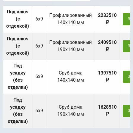
Под ключ
Профилированный
2233510
(с
6х9
За
140х140 мм
отделкой)
Под ключ
Профилированный
2409510
(с
6х9
За
190х140 мм
отделкой)
Под
усадку
Cруб дома
1397510
6х9
За
(без
140х140 мм
отделки)
Под
усадку
Cруб дома
1628510
6х9
За
(без
190х140 мм
отделки)