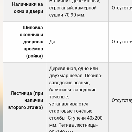
Наличник деревянный,
Наличники на
строганый, камерной
Отсутств
окна и двери
сушки 70-90 мм.
Шиповка
оконных и
дверных
Да.
Отсутств
проёмов
(ройки)
Деревянная, одно или
двухмаршевая. Перила-
заводские резные,
балясины- заводские
Лестница (при
точеные,
наличии
Отсутств
устанавливаются
второго этажа)
стартовые точёные
столбы. Ступени 40х200
мм. Тетива лестницы-