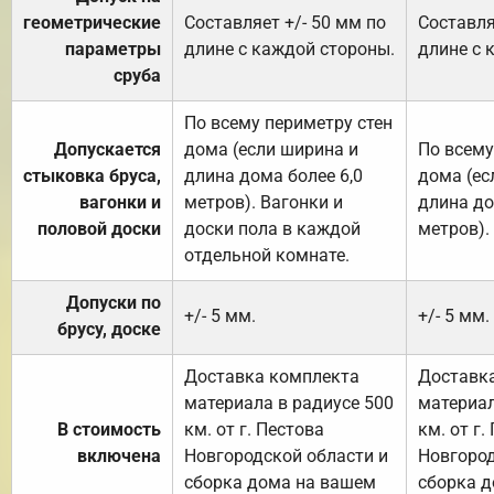
геометрические
Составляет +/- 50 мм по
Составля
параметры
длине с каждой стороны.
длине с 
сруба
По всему периметру стен
Допускается
дома (если ширина и
По всему
стыковка бруса,
длина дома более 6,0
дома (ес
вагонки и
метров). Вагонки и
длина до
половой доски
доски пола в каждой
метров).
отдельной комнате.
Допуски по
+/- 5 мм.
+/- 5 мм.
брусу, доске
Доставка комплекта
Доставк
материала в радиусе 500
материал
В стоимость
км. от г. Пестова
км. от г.
включена
Новгородской области и
Новгород
сборка дома на вашем
сборка 