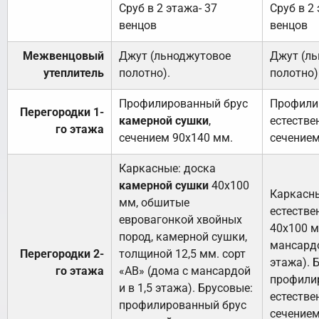
Сруб в 2 этажа- 37
Сруб в 2 
венцов
венцов
Межвенцовый
Джут (льноджутовое
Джут (л
утеплитель
полотно).
полотно)
Профилированный брус
Профили
Перегородки 1-
камерной сушки
,
естестве
го этажа
сечением 90х140 мм.
сечением
Каркасные: доска
камерной сушки
40х100
Каркасны
мм, обшитые
естестве
евровагонкой хвойных
40х100 м
пород, камерной сушки,
мансардо
Перегородки 2-
толщиной 12,5 мм. сорт
этажа). 
го этажа
«АВ» (дома с мансардой
профили
и в 1,5 этажа). Брусовые:
естестве
профилированный брус
сечением