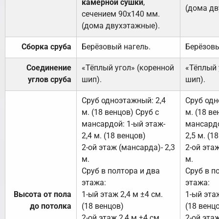
камерной сушки
,
(дома дв
сечением 90х140 мм.
(дома двухэтажные).
Сборка сруба
Берёзовый нагель.
Берёзовы
Соединение
«Тёплый угол» (коренной
«Тёплый 
углов сруба
шип).
шип).
Сруб одноэтажный: 2,4
Сруб одн
м. (18 венцов) Сруб с
м. (18 ве
мансардой: 1-ый этаж-
мансардо
2,4 м. (18 венцов)
2,5 м. (1
2-ой этаж (мансарда)- 2,3
2-ой этаж
м.
м.
Сруб в полтора и два
Сруб в п
этажа:
этажа:
Высота от пола
1-ый этаж 2,4 м ±4 см.
1-ый этаж
до потолка
(18 венцов)
(18 венц
2-ой этаж 2,4 м ±4 см.
2-ой этаж