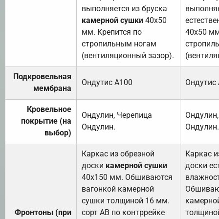
выполняется из бруска
выполняе
камерной сушки
40х50
естестве
мм. Крепится по
40х50 мм
стропильным ногам
стропил
(вентиляционный зазор).
(вентиля
Подкровельная
Ондутис А100
Ондутис
мембрана
Кровельное
Ондулин, Черепица
Ондулин,
покрытие (на
Ондулин.
Ондулин.
выбор)
Каркас из обрезной
Каркас и
доски
камерной сушки
доски ес
40х150 мм. Обшиваются
влажност
вагонкой камерной
Обшиваю
сушки толщиной 16 мм.
камерно
Фронтоны (при
сорт АВ по контррейке
толщиной