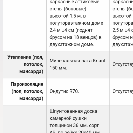
каркасные аттиковые
каркасн
стены (боковые)
стены (б
высотой 1,5 м. в
высотой 1
полутораэтажном доме
полутор
2,4 м ±4 см (поднят
2,5 м ±4 
брусом на 18 венцов) в
брусом н
двухэтажном доме.
двухэта
Утепление (пол,
Минеральная вата
Knauf
потолок,
Отсутств
150
мм.
мансарда)
Пароизоляция
(пол, потолок,
Ондутис
R70
.
Отсутств
мансарда)
Шпунтованная доска
камерной сушки
толщиной 36 мм. сорт
АВ. по рейке 20х40 мм.