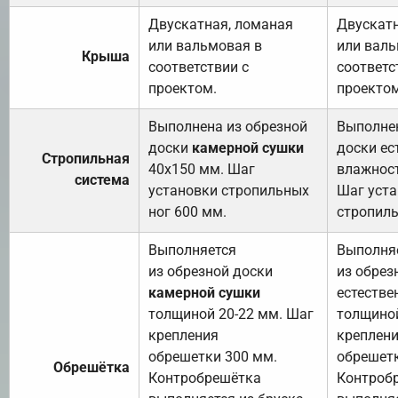
Двускатная, ломаная
Двускатн
или вальмовая в
или валь
Крыша
соответствии с
соответс
проектом.
проектом
Выполнена из обрезной
Выполнен
доски
камерной сушки
доски ес
Стропильная
40х150 мм. Шаг
влажност
система
установки стропильных
Шаг уст
ног 600 мм.
стропиль
Выполняется
Выполня
из обрезной доски
из обрез
камерной сушки
естестве
толщиной 20-22 мм. Шаг
толщиной
крепления
креплен
обрешетки 300 мм.
обрешетк
Обрешётка
Контробрешётка
Контроб