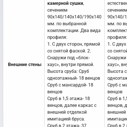
камерной сушки
,
естестве
сечением
сечение
90х140/140х140/190х140
90х140/
мм. по выбранной
мм. по в
комплектации. Два вида
комплект
профиля:
профиля
1. С двух сторон, прямой
1. С дву
со снятой фаской. 2.
со снято
Снаружи под «блок-
Снаружи 
Внешние стены
хаус», внутри прямой.
хаус», в
Высота сруба: Сруб
Высота с
одноэтажный- 18 венцов
одноэтаж
Сруб с мансардой- 18
Сруб с м
венцов
венцов
Сруб в 1,5 этажа- 18
Сруб в 1,
венцов, далее каркас с
венцов, 
внешней отделкой
внешней
имитацией бруса.
имитацие
Сруб в 2 этажа- 37
Сруб в 2 