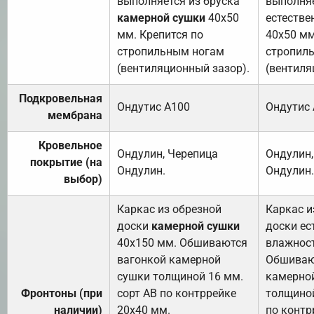
выполняется из бруска
выполняе
камерной сушки
40х50
естестве
мм. Крепится по
40х50 мм
стропильным ногам
стропил
(вентиляционный зазор).
(вентиля
Подкровельная
Ондутис А100
Ондутис
мембрана
Кровельное
Ондулин, Черепица
Ондулин,
покрытие (на
Ондулин.
Ондулин.
выбор)
Каркас из обрезной
Каркас и
доски
камерной сушки
доски ес
40х150 мм. Обшиваются
влажност
вагонкой камерной
Обшиваю
сушки толщиной 16 мм.
камерно
Фронтоны (при
сорт АВ по контррейке
толщиной
наличии)
20х40 мм.
по контр