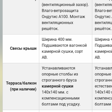
(вентиляционный зазор).
(вентиля
Влаго-ветрозащита
Влаго-в
Ондутис А100. Монтаж
Ондутис
вентиляционных
вентиля
решёток.
решёток.
Ширина 400 мм.
Ширина 
Подшиваются вагонкой
Подшива
Свесы крыши
камерной сушки, сорт
камерной
АВ.
АВ.
Устанавливаются
Устанав
опорные столбы из
опорные 
строганного бруса
строганн
Терраса/балкон
камерной сушки
естестве
(при наличии)
140х140 мм. с
140х140 
компенсационными
компенс
болтами под усадку.
болтами 