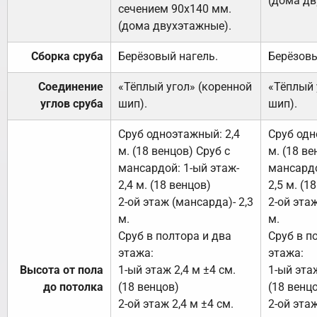
(дома дв
сечением 90х140 мм.
(дома двухэтажные).
Сборка сруба
Берёзовый нагель.
Берёзовы
Соединение
«Тёплый угол» (коренной
«Тёплый 
углов сруба
шип).
шип).
Сруб одноэтажный: 2,4
Сруб одн
м. (18 венцов) Сруб с
м. (18 ве
мансардой: 1-ый этаж-
мансардо
2,4 м. (18 венцов)
2,5 м. (1
2-ой этаж (мансарда)- 2,3
2-ой этаж
м.
м.
Сруб в полтора и два
Сруб в п
этажа:
этажа:
Высота от пола
1-ый этаж 2,4 м ±4 см.
1-ый этаж
до потолка
(18 венцов)
(18 венц
2-ой этаж 2,4 м ±4 см.
2-ой этаж