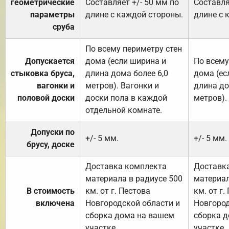
геометрические
Составляет +/- 50 мм по
Составля
параметры
длине с каждой стороны.
длине с 
сруба
По всему периметру стен
Допускается
дома (если ширина и
По всему
стыковка бруса,
длина дома более 6,0
дома (ес
вагонки и
метров). Вагонки и
длина до
половой доски
доски пола в каждой
метров).
отдельной комнате.
Допуски по
+/- 5 мм.
+/- 5 мм.
брусу, доске
Доставка комплекта
Доставк
материала в радиусе 500
материал
В стоимость
км. от г. Пестова
км. от г.
включена
Новгородской области и
Новгород
сборка дома на вашем
сборка 
участке.
участке.