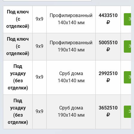
Под ключ
Профилированный
4433510
(с
9х9
За
140х140 мм
отделкой)
Под ключ
Профилированный
5005510
(с
9х9
За
190х140 мм
отделкой)
Под
усадку
Cруб дома
2992510
9х9
За
(без
140х140 мм
отделки)
Под
усадку
Cруб дома
3652510
9х9
За
(без
190х140 мм
отделки)