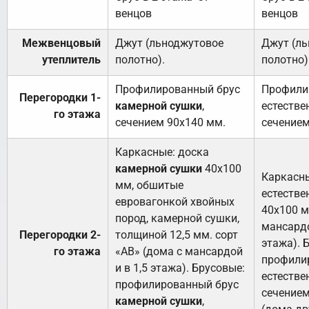
венцов
венцов
Межвенцовый
Джут (льноджутовое
Джут (л
утеплитель
полотно).
полотно)
Профилированный брус
Профили
Перегородки 1-
камерной сушки
,
естестве
го этажа
сечением 90х140 мм.
сечением
Каркасные: доска
камерной сушки
40х100
Каркасны
мм, обшитые
естестве
евровагонкой хвойных
40х100 м
пород, камерной сушки,
мансардо
Перегородки 2-
толщиной 12,5 мм. сорт
этажа). 
го этажа
«АВ» (дома с мансардой
профили
и в 1,5 этажа). Брусовые:
естестве
профилированный брус
сечением
камерной сушки
,