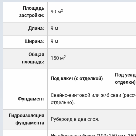
Площадь
2
90 м
застройки:
Длина:
9 м
Ширина:
9 м
Общая
2
150 м
площадь:
Под усад
Под ключ (с отделкой)
отделки)
Свайно-винтовой или ж/б сваи (рас
Фундамент
отдельно).
Гидроизоляция
Рубероид в два слоя.
фундамента
Из обрезного бруса (100х150 мм. 15