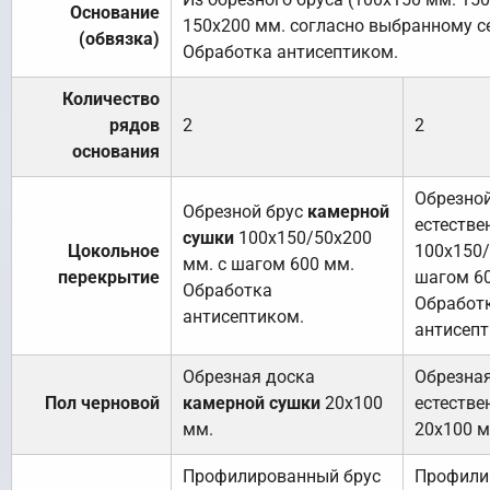
Основание
150х200 мм. согласно выбранному с
(обвязка)
Обработка антисептиком.
Количество
рядов
2
2
основания
Обрезной
Обрезной брус
камерной
естестве
сушки
100х150/50х200
Цокольное
100х150/
мм. с шагом 600 мм.
перекрытие
шагом 6
Обработка
Обработ
антисептиком.
антисепт
Обрезная доска
Обрезна
Пол черновой
камерной сушки
20х100
естестве
мм.
20х100 м
Профилированный брус
Профили