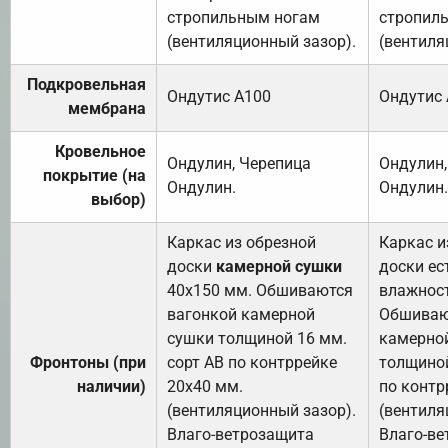
стропильным ногам
стропил
(вентиляционный зазор).
(вентиля
Подкровельная
Ондутис А100
Ондутис
мембрана
Кровельное
Ондулин, Черепица
Ондулин,
покрытие (на
Ондулин.
Ондулин.
выбор)
Каркас из обрезной
Каркас и
доски
камерной сушки
доски ес
40х150 мм. Обшиваются
влажност
вагонкой камерной
Обшиваю
сушки толщиной 16 мм.
камерно
Фронтоны (при
сорт АВ по контррейке
толщиной
наличии)
20х40 мм.
по контр
(вентиляционный зазор).
(вентиля
Влаго-ветрозащита
Влаго-в