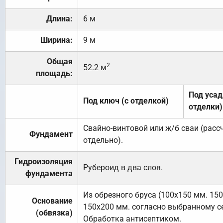
Длина:
6 м
Ширина:
9 м
Общая
2
52.2 м
площадь:
Под усад
Под ключ (с отделкой)
отделки)
Свайно-винтовой или ж/б сваи (рас
Фундамент
отдельно).
Гидроизоляция
Рубероид в два слоя.
фундамента
Из обрезного бруса (100х150 мм. 15
Основание
150х200 мм. согласно выбранному с
(обвязка)
Обработка антисептиком.