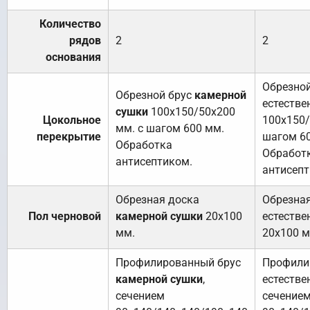
Количество
рядов
2
2
основания
Обрезной
Обрезной брус
камерной
естестве
сушки
100х150/50х200
Цокольное
100х150/
мм. с шагом 600 мм.
перекрытие
шагом 6
Обработка
Обработ
антисептиком.
антисепт
Обрезная доска
Обрезна
Пол черновой
камерной сушки
20х100
естестве
мм.
20х100 м
Профилированный брус
Профили
камерной сушки
,
естестве
сечением
сечение