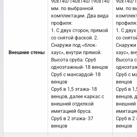
90х140/140х140/190х140
90х140/
мм. по выбранной
мм. по в
комплектации. Два вида
комплект
профиля:
профиля
1. С двух сторон, прямой
1. С дву
со снятой фаской. 2.
со снято
Снаружи под «блок-
Снаружи 
Внешние стены
хаус», внутри прямой.
хаус», в
Высота сруба: Сруб
Высота с
одноэтажный- 18 венцов
одноэтаж
Сруб с мансардой- 18
Сруб с м
венцов
венцов
Сруб в 1,5 этажа- 18
Сруб в 1,
венцов, далее каркас с
венцов, 
внешней отделкой
внешней
имитацией бруса.
имитацие
Сруб в 2 этажа- 37
Сруб в 2 
венцов
венцов