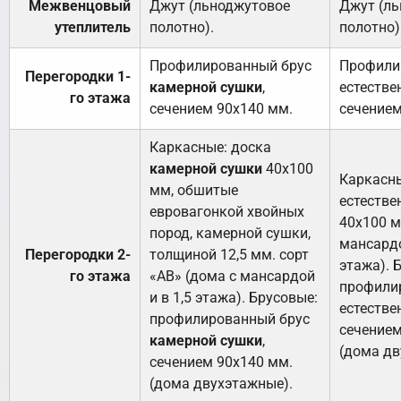
Межвенцовый
Джут (льноджутовое
Джут (л
утеплитель
полотно).
полотно)
Профилированный брус
Профили
Перегородки 1-
камерной сушки
,
естестве
го этажа
сечением 90х140 мм.
сечением
Каркасные: доска
камерной сушки
40х100
Каркасны
мм, обшитые
естестве
евровагонкой хвойных
40х100 м
пород, камерной сушки,
мансардо
Перегородки 2-
толщиной 12,5 мм. сорт
этажа). 
го этажа
«АВ» (дома с мансардой
профили
и в 1,5 этажа). Брусовые:
естестве
профилированный брус
сечением
камерной сушки
,
(дома дв
сечением 90х140 мм.
(дома двухэтажные).