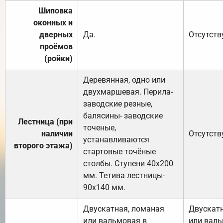
Шиповка
оконных и
дверных
Да.
Отсутств
проёмов
(ройки)
Деревянная, одно или
двухмаршевая. Перила-
заводские резные,
балясины- заводские
Лестница (при
точеные,
наличии
Отсутств
устанавливаются
второго этажа)
стартовые точёные
столбы. Ступени 40х200
мм. Тетива лестницы-
90х140 мм.
Двускатная, ломаная
Двускатн
или вальмовая в
или валь