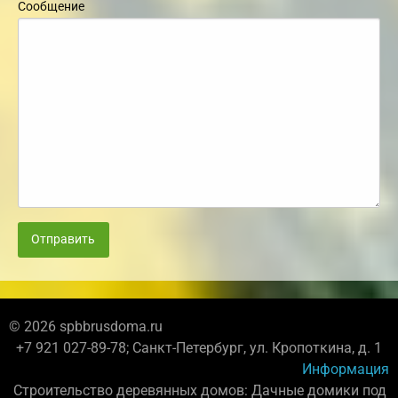
Сообщение
Отправить
© 2026 spbbrusdoma.ru
+7 921 027-89-78; Санкт-Петербург, ул. Кропоткина, д. 1
Информация
Строительство деревянных домов: Дачные домики под