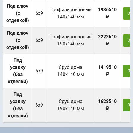
Под ключ
Профилированный
1936510
(с
6х9
За
140х140 мм
отделкой)
Под ключ
Профилированный
2222510
(с
6х9
За
190х140 мм
отделкой)
Под
усадку
Cруб дома
1419510
6х9
За
(без
140х140 мм
отделки)
Под
усадку
Cруб дома
1628510
6х9
За
(без
190х140 мм
отделки)