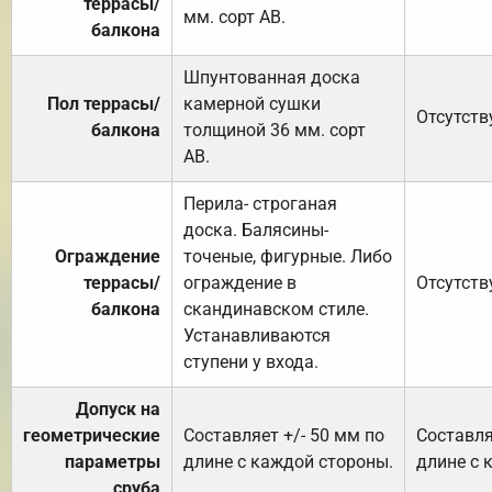
террасы/
мм. сорт АВ.
балкона
Шпунтованная доска
Пол террасы/
камерной сушки
Отсутств
балкона
толщиной 36 мм. сорт
АВ.
Перила- строганая
доска. Балясины-
Ограждение
точеные, фигурные. Либо
террасы/
ограждение в
Отсутств
балкона
скандинавском стиле.
Устанавливаются
ступени у входа.
Допуск на
геометрические
Составляет +/- 50 мм по
Составля
параметры
длине с каждой стороны.
длине с 
сруба