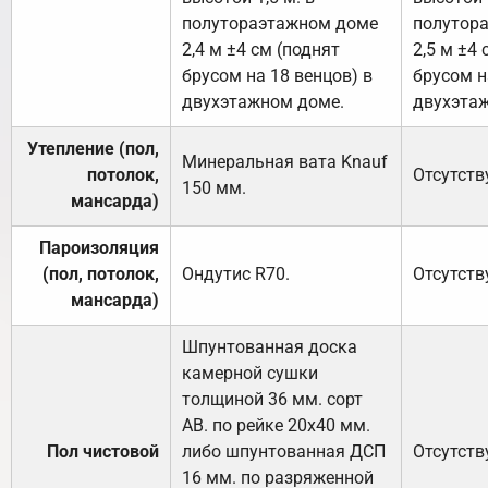
полутораэтажном доме
полутор
2,4 м ±4 см (поднят
2,5 м ±4 
брусом на 18 венцов) в
брусом н
двухэтажном доме.
двухэта
Утепление (пол,
Минеральная вата
Knauf
потолок,
Отсутств
150
мм.
мансарда)
Пароизоляция
(пол, потолок,
Ондутис
R70
.
Отсутств
мансарда)
Шпунтованная доска
камерной сушки
толщиной 36 мм. сорт
АВ. по рейке 20х40 мм.
Пол чистовой
либо шпунтованная ДСП
Отсутств
16 мм. по разряженной