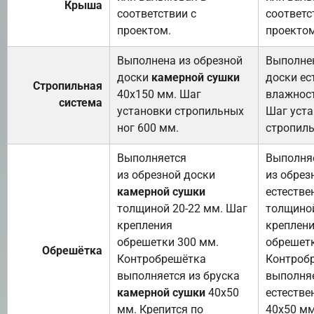
Крыша
соответствии с
соответс
проектом.
проектом
Выполнена из обрезной
Выполнен
доски
камерной сушки
доски ес
Стропильная
40х150 мм. Шаг
влажност
система
установки стропильных
Шаг уст
ног 600 мм.
стропиль
Выполняется
Выполня
из обрезной доски
из обрез
камерной сушки
естестве
толщиной 20-22 мм. Шаг
толщиной
крепления
креплен
обрешетки 300 мм.
обрешетк
Обрешётка
Контробрешётка
Контроб
выполняется из бруска
выполняе
камерной сушки
40х50
естестве
мм. Крепится по
40х50 мм