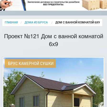
ГЛАВНАЯ
ДОМА ИЗ БРУСА
CURRENT:
ДОМ С ВАННОЙ КОМНАТОЙ 6Х9
Проект №121 Дом с ванной комнатой
6х9
БРУС КАМЕРНОЙ СУШКИ