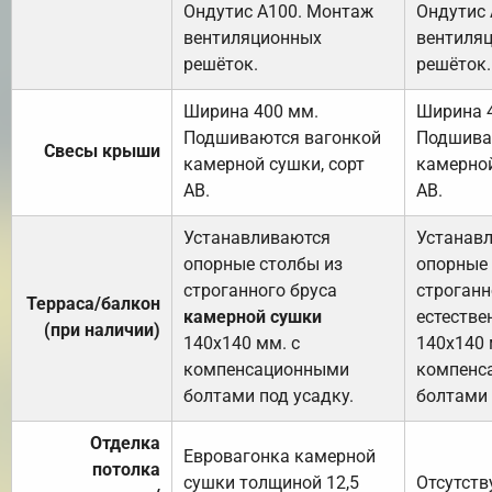
Ондутис А100. Монтаж
Ондутис
вентиляционных
вентиля
решёток.
решёток.
Ширина 400 мм.
Ширина 
Подшиваются вагонкой
Подшива
Свесы крыши
камерной сушки, сорт
камерной
АВ.
АВ.
Устанавливаются
Устанав
опорные столбы из
опорные 
строганного бруса
строганн
Терраса/балкон
камерной сушки
естестве
(при наличии)
140х140 мм. с
140х140 
компенсационными
компенс
болтами под усадку.
болтами 
Отделка
Евровагонка камерной
потолка
сушки толщиной 12,5
Отсутств