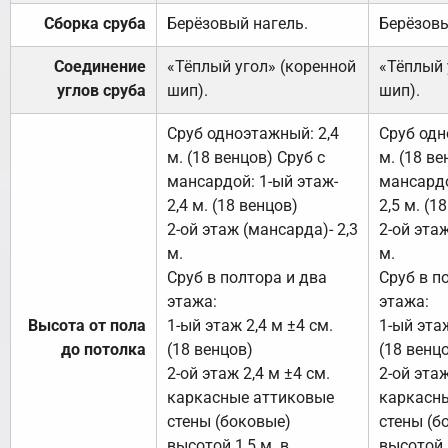
Сборка сруба
Берёзовый нагель.
Берёзовы
Соединение
«Тёплый угол» (коренной
«Тёплый 
углов сруба
шип).
шип).
Сруб одноэтажный: 2,4
Сруб одн
м. (18 венцов) Сруб с
м. (18 ве
мансардой: 1-ый этаж-
мансардо
2,4 м. (18 венцов)
2,5 м. (1
2-ой этаж (мансарда)- 2,3
2-ой этаж
м.
м.
Сруб в полтора и два
Сруб в п
этажа:
этажа:
Высота от пола
1-ый этаж 2,4 м ±4 см.
1-ый этаж
до потолка
(18 венцов)
(18 венц
2-ой этаж 2,4 м ±4 см.
2-ой этаж
каркасные аттиковые
каркасн
стены (боковые)
стены (б
высотой 1,5 м. в
высотой 1