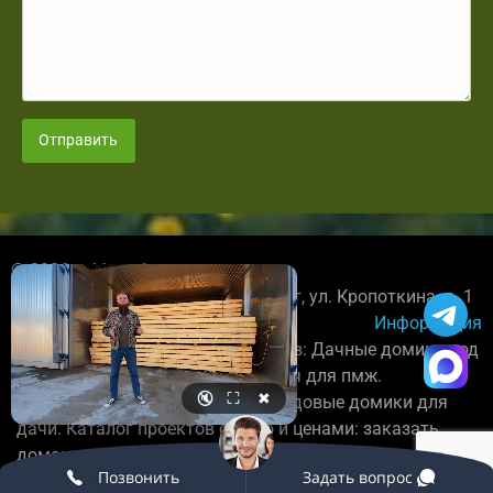
Отправить
© 2026 spbbrusdoma.ru
+7 921 027-89-78; Санкт-Петербург, ул. Кропоткина, д. 1
Информация
Строительство деревянных домов: Дачные домики под
усадку, каркасные дома под ключ для пмж.
🔇
⛶
✖
Бригада плотников постороит садовые домики для
дачи. Каталог проектов с фото и ценами: заказать
домокомплект.
Позвонить
Задать вопрос