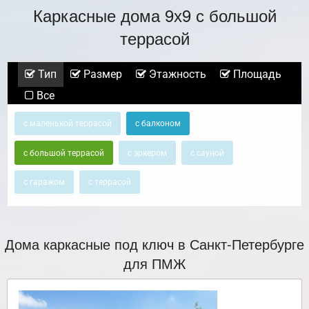
Каркасные дома 9х9 с большой
террасой
Тип
Размер
Этажность
Площадь
Все
с маленькой террасой
с балконом
с большой террасой
с эркером
с сауной
с гаражом
с террасой
Дома каркасные под ключ в Санкт-Петербурге
для ПМЖ