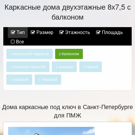
Каркасные дома двухэтажные 8х7,5 с
балконом
Тип
Размер
Этажность
Площадь
Все
с маленькой террасой
с балконом
с большой террасой
с эркером
с сауной
с гаражом
с террасой
Дома каркасные под ключ в Санкт-Петербурге
для ПМЖ