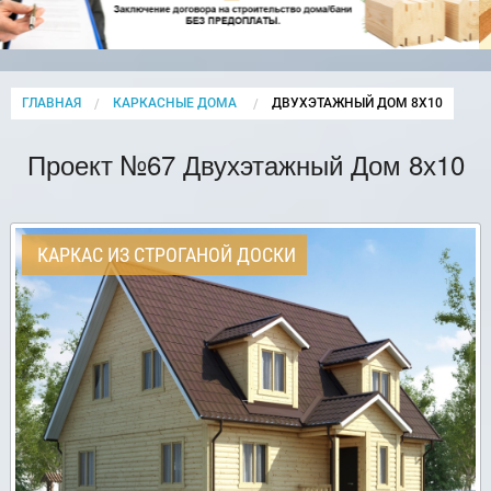
ГЛАВНАЯ
КАРКАСНЫЕ ДОМА
CURRENT:
ДВУХЭТАЖНЫЙ ДОМ 8Х10
Проект №67 Двухэтажный Дом 8х10
КАРКАС ИЗ СТРОГАНОЙ ДОСКИ