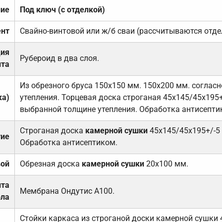
ние
Под ключ (с отделкой)
нт
Свайно-винтовой или ж/б сваи (рассчитываются отде
ция
Рубероид в два слоя.
та
Из обрезного бруса 150х150 мм. 150х200 мм. соглас
ка)
утепления. Торцевая доска строганая 45х145/45х195+
выбранной толщине утепления. Обработка антисепти
Строганая доска
камерной сушки
45х145/45х195+/-5
тие
Обработка антисептиком.
вой
Обрезная доска
камерной сушки
20х100 мм.
ита
Мембрана Ондутис А100.
ола
Стойки каркаса из строганой доски камерной сушки 