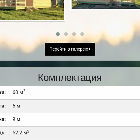
Перейти в галерею
Комплектация
2
ки:
60 м
на:
6 м
на:
9 м
2
дь:
52.2 м