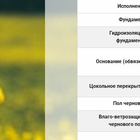
Исполне
Фундаме
Гидроизоля
фундамен
Основание (обвяз
Цокольное перекры
Пол черно
Влаго-ветрозащ
чернового п