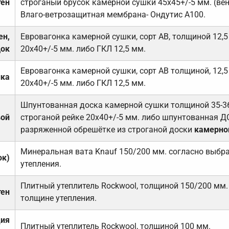
тен
строганый брусок камерной сушки 45х45+/-5 мм. (ве
Влаго-ветрозащитная мембрана- Ондутис А100.
ен,
Евровагонка камерной сушки, сорт АВ, толщиной 12,5
док
20х40+/-5 мм. либо ГКЛ 12,5 мм.
Евровагонка камерной сушки, сорт АВ толщиной, 12,5
лка
20х40+/-5 мм. либо ГКЛ 12,5 мм.
Шпунтованная доска камерной сушки толщиной 35-36 
вой
строганой рейке 20х40+/-5 мм. либо шпунтованная Д
разряженной обрешётке из строганой доски
камерно
Минеральная вата Knauf 150/200 мм. согласно выбр
ок)
утепления.
Плитный утеплитель Rockwool, толщиной 150/200 мм.
тен
толщине утепления.
ция
Плитный утеплитель Rockwool, толщиной 100 мм.