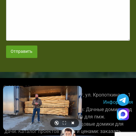
Отправить
© 2026 spbbrusdoma.ru
+7 921 027-89-78; Санкт-Петербург, ул. Кропоткина, д. 1
Информация
Строительство деревянных домов: Дачные домики под
усадку, каркасные дома под ключ для пмж.
🔇
⛶
✖
Бригада плотников постороит садовые домики для
дачи. Каталог проектов с фото и ценами: заказать