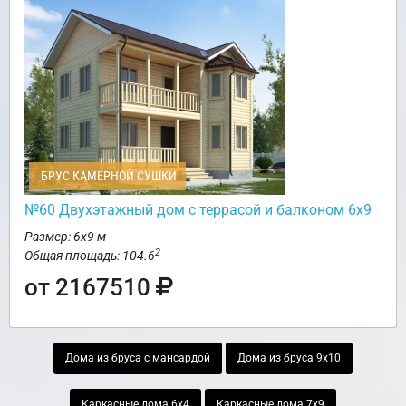
БРУС КАМЕРНОЙ СУШКИ
№60 Двухэтажный дом с террасой и балконом 6х9
Размер: 6х9 м
2
Общая площадь: 104.6
от 2167510
Дома из бруса с мансардой
Дома из бруса 9х10
Каркасные дома 6х4
Каркасные дома 7х9