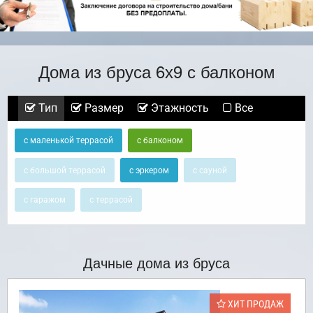
Дома из бруса 6х9 с балконом
Тип
Размер
Этажность
Все
с маленькой террасой
с балконом
с большой террасой
с эркером
с сауной
с гаражом
с террасой
Дачные дома из бруса
ХИТ ПРОДАЖ