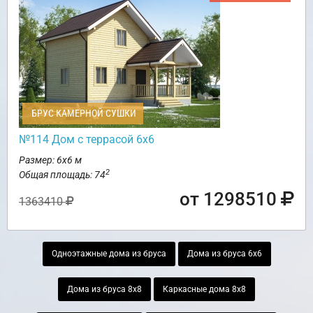
БРУС КАМЕРНОЙ СУШКИ
№114 Дом с террасой 6х6
Размер: 6х6 м
2
Общая площадь: 74
от 1298510
1363410
Одноэтажные дома из бруса
Дома из бруса 6х6
Дома из бруса 8х8
Каркасные дома 8х8