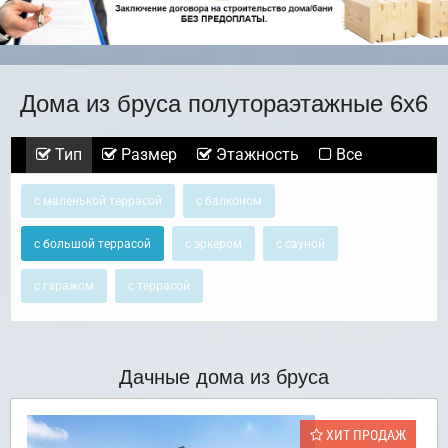
Дома из бруса полутораэтажные 6х6
Тип
Размер
Этажность
Все
с маленькой террасой
с балконом
с большой террасой
с эркером
с сауной
с гаражом
с террасой
Дачные дома из бруса
ХИТ ПРОДАЖ