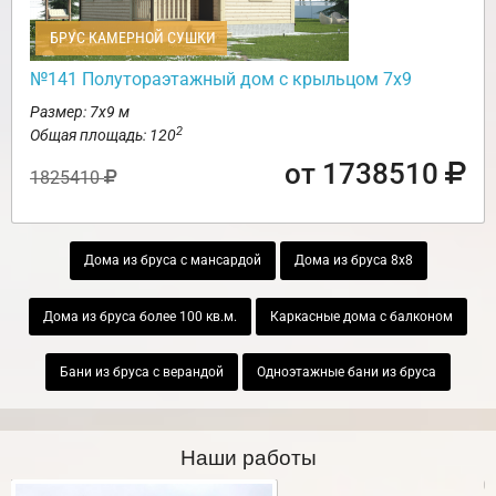
БРУС КАМЕРНОЙ СУШКИ
№141 Полутораэтажный дом с крыльцом 7х9
Размер: 7х9 м
2
Общая площадь: 120
от 1738510
1825410
Дома из бруса с мансардой
Дома из бруса 8х8
Дома из бруса более 100 кв.м.
Каркасные дома с балконом
Бани из бруса с верандой
Одноэтажные бани из бруса
Наши работы