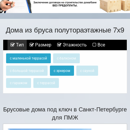
Дома из бруса полутораэтажные 7х9
Тип
Размер
Этажность
Все
с маленькой террасой
с балконом
с большой террасой
с эркером
с сауной
с гаражом
с террасой
Брусовые дома под ключ в Санкт-Петербурге
для ПМЖ