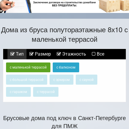
Дома из бруса полутораэтажные 8х10 с
маленькой террасой
Тип
Размер
Этажность
Все
с маленькой террасой
с балконом
с большой террасой
с эркером
с сауной
с гаражом
с террасой
Брусовые дома под ключ в Санкт-Петербурге
для ПМЖ