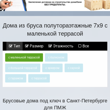
Дома из бруса полутораэтажные 7х9 с
маленькой террасой
Тип
Размер
Этажность
Все
с маленькой террасой
с балконом
с большой террасой
с эркером
с сауной
с гаражом
с террасой
Брусовые дома под ключ в Санкт-Петербурге
для ПМЖ