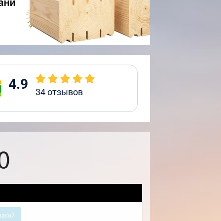
4.9
34
отзывов
0
расой