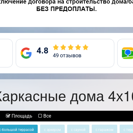
4.8
49
отзывов
Каркасные дома 4х1
Площадь
Все
с большой террасой
с эркером
с сауной
с гаражом
с тер