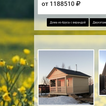
от 1188510
Дома из бруса с верандой
Двухэтаж