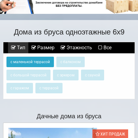
Дома из бруса одноэтажные 6х9
Тип
Размер
Этажность
Все
с маленькой террасой
с балконом
с большой террасой
с эркером
с сауной
с гаражом
с террасой
Дачные дома из бруса
ХИТ ПРОДАЖ